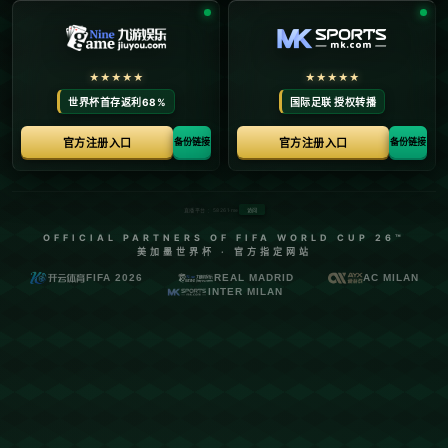
**0-4！泰山队收官惨败，王大雷判断失误，中超3队保级形势白热
化！**
引言：
中超联赛在本赛季迎来尾声，各队在最后阶段角力，为了保级或争冠
使出浑身解数。然而，将目光聚焦到泰山队，却是一场令人失望的
“收官战”。在与对手的较量中，最终以0-4惨败收场，门将**王大雷
的判断失误**成为了比赛中的关键性插曲。而与此同时，中超保级形
势逐渐升温，3支队伍陷入白热化争斗，不禁让外界对这个赛季的结
局充满好奇。
### 泰山队失利之战：错误不可弥补
在与强敌的直接较量中，泰山队未能展现出应有的水准。整场比赛，
球队在攻防两端表现并不令人满意，尤其是后防线频频犯错，导致对
手轻松打出反击。比赛开局阶段，球队的防线就遭到压力，第一粒失
球源于后场的一次传球失误。接连的丢球不仅打击了队员士气，也让