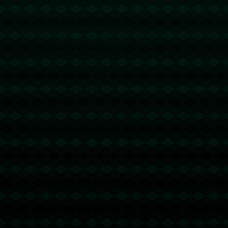
键三分。*这无疑是保级大战中的经典示例，*也越来越凸显联赛末段
的偶然性和不可预测性。在另一个案例中，某支已连败多场的球队突
然战胜强队，成为搅局者，这样的奇迹也警示着保级队伍不能掉以轻
心。
**相比之下，泰山队本赛季虽然未陷入保级风波，但其问题仍需警
惕。**对于那些争取保级的球队来说，稳定的防守和关键球员的临场
发挥显得尤为重要。王大雷的失误为其他保级球队敲响了警钟——门
将在关键时刻不能掉链子，否则损失将无法挽回。
### 泰山队未来路在何方？