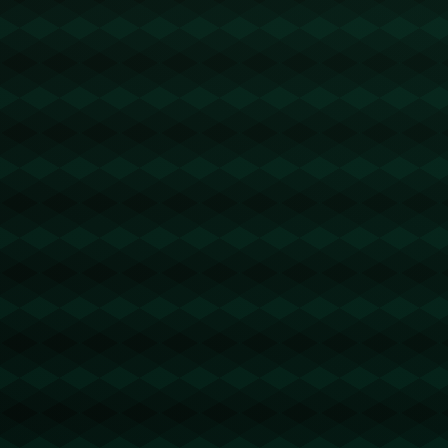
# 深入分析：突破的背后
## 科技与科学训练的结合
在这次赛事中，许多选手借助了新科技的力量，不断优化赛
整。以女子组冠军李慧为例，她利用智能手表监控心率和步
## 天时地利人和的完美融合