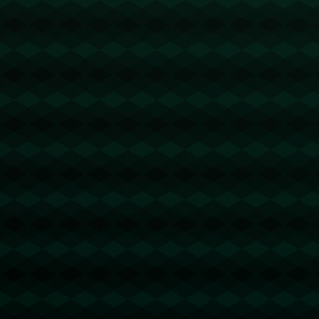
天气条件也是决定比赛结果的重要因素。**此次合川半程
学的坡度安排，这些都为选手们创造了一个理想的竞技环境
# 案例分析：新纪录的推动力
今年的合川半程马拉松，不仅是选手个人能力与科技应用的
拉松逐渐发展成为全国范围内的知名赛事，吸引了更多**
_**结语**_：
2025年的合川半程马拉松，依然会被人们津津乐道。不