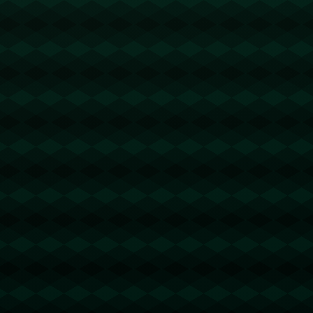
马拉松**当天，天气晴朗，温度适中，为选手们的最佳发挥提供了良好的
。男子组亚军张明表示：“这条赛道让我充分发挥了平时训练的效果，我对
结晶，也体现了赛事组织方在推动合川马拉松品牌方面的努力。通过加大
高水平选手**的参与。这种良性循环推动了赛事水平的整体提升，使得新
仅因为它再次刷新纪录，还因为它为其他赛事树立了新标杆。通过科学训练