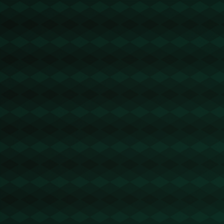
足總
**足總杯1/4決賽：南安普頓1-4曼城，德布勞內點射斯特林建
作為世界足壇最具歷史悠久和影響力的賽事之一，**英格蘭
太多懸念，曼城以**4-1大勝南安普頓**，成功挺進半
### **曼城火力全開，確立比賽節奏**
比賽一開場，曼城就展現出他們在進攻端的恐怖統治力。瓜
城的攻防轉換速度明顯更勝一籌。