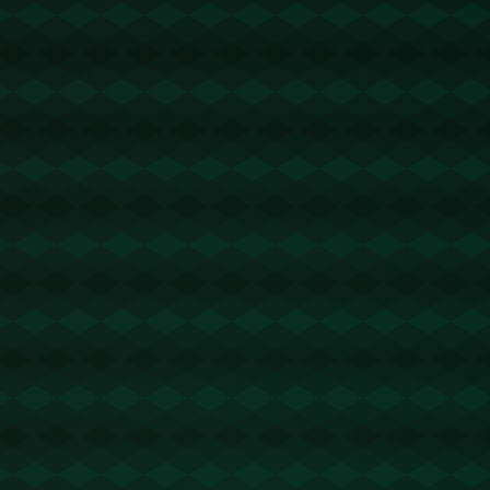
杯1／4決賽南安普頓1-4曼城 德布勞內點射斯特林
栏目：必威官方网站手机
发布时间：2026-02-09
功**
足總杯**每年的1/4決賽都吸引了無數目光。本賽季，南安普頓主場迎
決賽。比賽中，德布勞內的穩定點射和斯特林的靈光一現成為比賽的亮點。
迪奧拉的球隊通過**傳控打法**不斷壓迫對手，讓南安普頓難以組織有