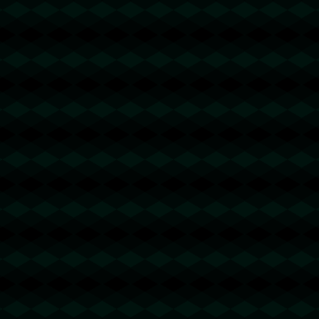
同時在歐冠賽場上同樣高歌猛進。瓜迪奧拉的這支球隊正朝著