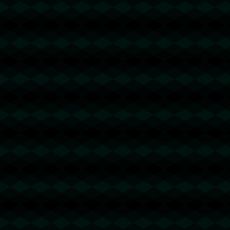
這場**4-1的大勝**不僅讓曼城挺進足總杯半決賽，也
“多線爭冠”的目標穩步邁進。