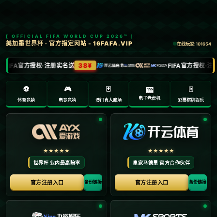
曼城放走他成最差选择！如今独造21球，双线争
冠，兑现1亿身价.