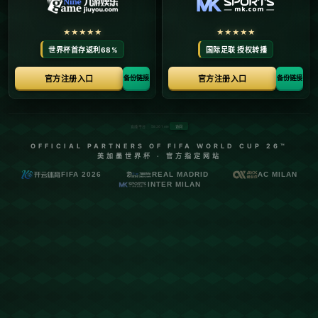
**曝江蘇隊前鋒黃紫昌有望加盟武漢隊 曾入選國足：足球轉會市場
的重磅消息**
在足球轉會市場上，总有新的动态引发球迷们的热烈讨论。最近，一
则**震撼人心的消息**吸引了众人目光——**江蘇隊的年轻前锋黄紫
昌或将加盟武漢隊**。这一潜在转会不仅对球员本人是一大机遇，同
时也可能为武漢队带来新的活力。
黄紫昌，这位年轻且充满潜力的前锋，曾经是中国足球的冉冉新星。
他不仅在国内联赛中展现出色表现，还曾入选国家队，为中国足球注
入了新鲜血液。**当黄紫昌在2018年第一次被选入国足时，他迅速用
自己的速度、技术和敏锐的门前感觉赢得了众多球迷的喜爱**。他的
出色表现更是让媒体和专家对其未来发展充满期待。
然而，即使有着如此光明的前景，黄紫昌在江蘇隊的旅程并非一帆风
顺。球队的战略调整和人员变动，使得他未能始终保持主力位置。**
在这样的背景下，黄紫昌开启了寻找新战场的想法，而武漢隊正是他