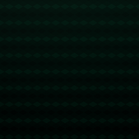
年来致力于提升球队整体实力和竞争力，引进有潜力的年轻球员正是
其策略之一。黄紫昌具备的进攻才能和不俗的战术执行力，正是球队
所需要的。更为关键的是，他的加盟不仅能够加强球队的锋线实力，
还能在中场创造更多机会，为队友提供支持。如此全面的作用，武漢
隊绝不愿错过。
从球员转会的角度来看，黄紫昌的到来可能标志着中国足球正在进行
代际转换。年轻球员通过转会获得更广阔的发展空间，同时也为球队
带来新鲜动力，这种良性循环无疑将提高整体竞争水平。