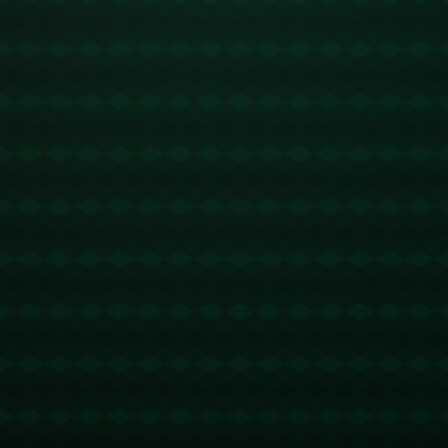
重塑辉煌的理想选择**。
**对于武漢隊而言，黄紫昌的加盟将是一笔重要的资产**。武漢队近