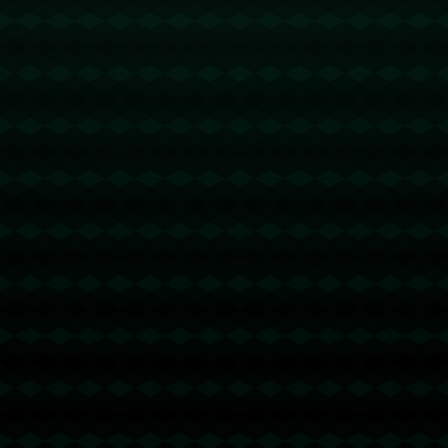
在短道速滑接力赛中，**团队默契**成为制胜的关键。不同于单人
赛，团队接力要求选手之间必须高度协调。这不仅体现在交接棒的流
畅度，更要求选手之间在心态和节奏上的高度一致。张小华在赛后采
访中提到，“我们团队每一位选手都付出了很多，**默契和信任是我
们的制胜法宝**。”
**技术与策略：决定胜负的因素**
除了团队合作，技术与策略同样是比赛胜负的重要因素。在短道速滑
中，选手需要巧妙地利用身体的重心转移和滑行轨迹来**提高速度
**。在B组决赛中，队伍们都充分运用了这些技术。例如，在进攻时
占据最佳滑行路线以**获得速度优势**，同时防守时封锁对手的进攻
路线。
**超越自我与对手的激烈较量**
对于参赛选手而言，超越自我同样重要。短道速滑的竞技场上，没有
永远的赢家，所有人都在挑战自我的极限以追求更好的成绩。在亚冬