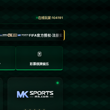
公司简介
产品中心
新闻中心
联系我们