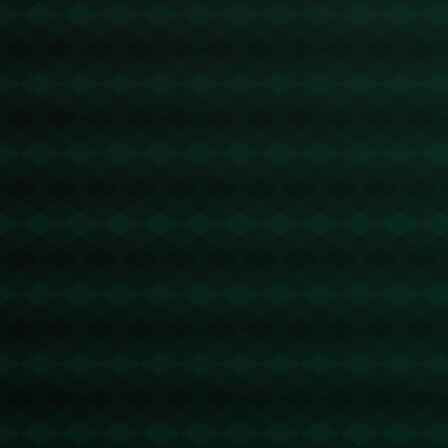
**擺大巴是什麼呢，而穆里尼奧擺大巴又是怎麼來的呢？**
在足球戰術中，「**擺大巴**」經常引發球迷的熱議。這
是當它和著名足球教練穆里尼奧的名字緊密相連時，更是耐
**什麼是擺大巴？**
擺大巴，通俗來講，就是在足球比賽中安排大量球員在己方
於用大量的防守球員來封鎖空間，壓縮對手的進攻選擇，從