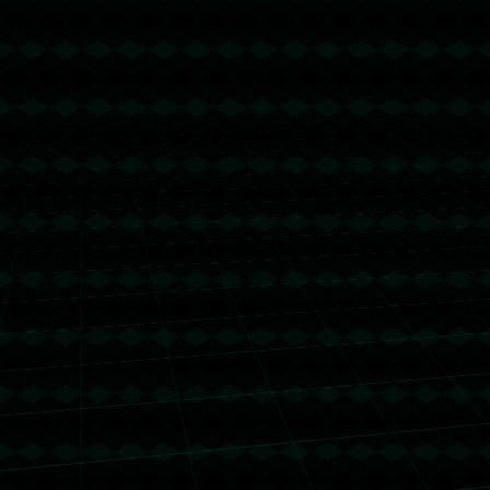
**，怀特用他不断精进的技术和坚定的意志力赢得了球迷和队友的尊
重。在他身上，我们看到了年轻球员的成长潜力和无可限量的未来。
**总结**
凭借怀特的**神勇表现**和全队的默契配合，芝加哥公牛队成功击败
了强敌丹佛掘金，这不仅为公牛队带来了喜人的三连胜，也为即将到
来的赛事奠定了良好的基础。在这场胜利的背后，是球队、球员和教
练团队的共同努力——这正是篮球运动的迷人之处。
上一篇：09年龄段国少主帅浮嶋敏：高强度下追求精益求精.
下一篇：半场战报：米西12分6板 奥利尼克8分6板5助 鹈鹕领先76人9分.
电话：0755-8321487 地址：重庆市县垫江县太平镇
Copyright 2024
batway必威官方网站 - 手机下载入口
All Rights by
必威官
方网站手机