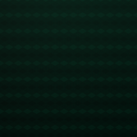
**怀特：公牛胜利的关键人物**
本场比赛，芝加哥公牛队的核心球员科比·怀特以其卓越的得分能力
再次证明了自己的价值。他砍下了**37分**，成为了公牛队战胜掘金
队的**最大功臣**。怀特以犀利的突破和精准的投篮，一次次切入掘
金队的防线，无情打击对手的心理防线。过去几场比赛中，怀特的状
态持续火热，这不仅是他个人实力的体现，更是整个公牛队战术体系
的成功实践。
**公牛团队协作的胜利**
虽然怀特是球队的得分**先锋**，但公牛的胜利同样离不开全队的协
作。本场比赛中，公牛队的**团队篮球**发挥得淋漓尽致，可以说正
是全队的密切配合为怀特创造了更多的**得分机会**。其他球员的积
极跑动、精准传球和默契配合，为怀特的闪耀提供了坚实的后盾。这
种团队精神也是公牛队一直以来崛起的关键。
**战术调整击中要害**