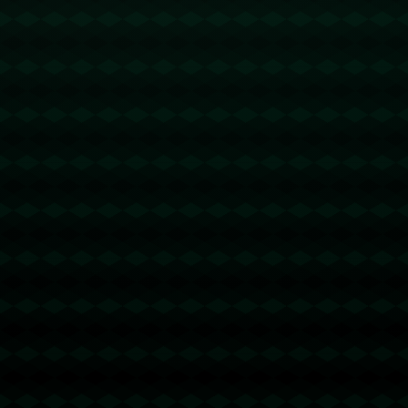
芝加哥公牛队能够战胜丹佛掘金队，极大程度上依赖于**教练组的出
色战术**。比赛中，公牛队的教练组通过灵活的人员调整以及战术变
化，比如强化防守、加快进攻节奏等，有效地抑制了掘金队的进攻。
随着季赛的深入，公牛队逐步形成了一套自己独特的战术风格，这也
是他们连战连捷的重要原因。
**掘金的不足与反思**
尽管丹佛掘金队在搭建阵容时拥有出众的整体实力，但他们在对阵公
牛队时显然暴露出了一些问题。首先是防守端对于怀特的**针对性限
制不足**，这让公牛队的头号得分手能够肆意得分。其次，在进攻
端，掘金队并没有能够打破公牛队的防线，尤其是在面对公牛队严密
的外线封锁时，缺乏有效的应对策略。为了在未来的比赛中避免类似
情况，掘金队需要在防守策略和比赛应变能力方面进行调整。
**科比·怀特的成长之路**
如果我们回顾怀特的职业生涯，可以发现他的进步是循序渐进而又清
晰可见的。从新秀季时的青涩，到如今成为芝加哥公牛的**绝对核心