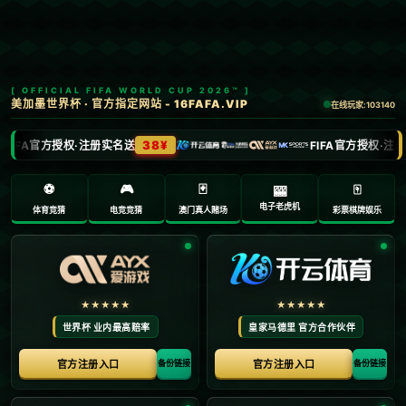
体系球王？梅西在时巴黎欧冠连续十六郎，梅西离.
栏目：必威官方网站手机
发布时间：2026-02-09