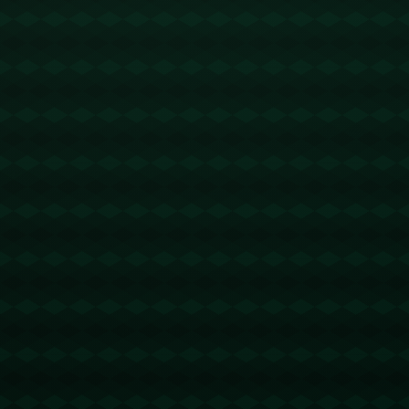
**梅西与巴黎的缘分**
梅西在巴塞罗那达到了职业生涯的巅峰，被誉为“体系球王”，他的足
球智商和领袖气质无与伦比。然而，来到巴黎圣日尔曼后，虽然带来
了大量的球迷关注和市场效应**，但在欧冠舞台上未能带领球队夺冠
**。许多人在思考，梅西的离开是否会为巴黎的欧冠命运带来新的契
机。
**“体系球王”的概念**