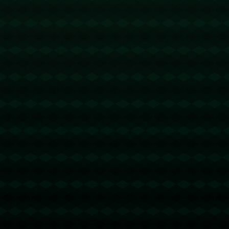
所谓“体系球王”，指的是梅西无论身处何种足球体系，都能够发挥出
极高的竞技水平，并且能够领导和调整队伍适应不同的战术要求。他
在巴塞罗那时就是这种能力的代表，而在巴黎，他也被期望复制这种
魔力。然而，巴黎的“连续十六郎”魔咒，似乎预示着梅西难以适应全
新的队伍结构。
**分析：巴黎的欧冠困境**
在梅西效力的两个赛季中，巴黎圣日尔曼未能突破连年欧冠失利的命
运。分析其背后的原因，可以发现巴黎的整体战术体系。*尽管在国
内赛场上表现优异，却在欧冠赛场始终缺乏足够的凝聚力和稳定性
*。梅西在其中的角色显得有些孤立。
**梅西离开后的展望**
梅西的离开，给巴黎圣日尔曼带来了新的可能性。新的团队结构可能
会打破过去的战术瓶颈。*这对于巴黎而言，也许是一个挑战，但更
多的是一个重组的契机*。球队需要在防守和控球方面进行更为严谨