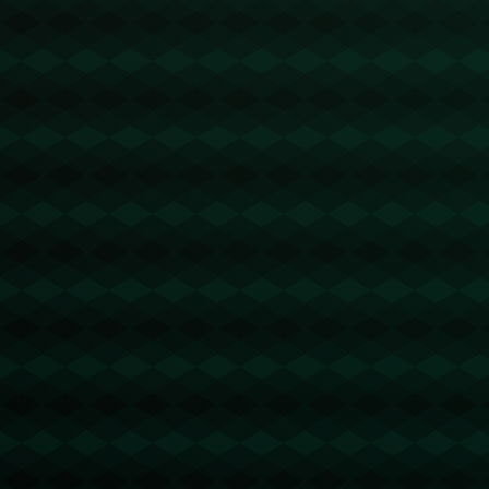
畢拿此次的遭遇並非職業足壇的孤例。在這個極度專業化且