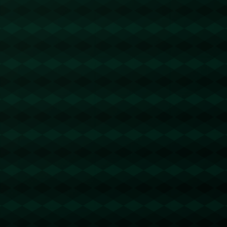
。**錯過航班**看似是一個偶然的失誤，卻折射出球員對