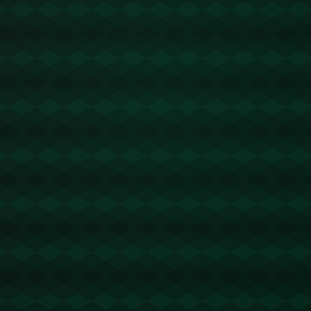
錯過航班 畢拿再受罰停兩場.
栏目：必威官方网站手机
发布时间：2026-02-09
的重要性**
場外的態度與紀律符合團隊的高標準。最近，某知名球員畢拿因**錯過航
討球員個人行為對球隊的影響，以及團隊規範的重要性。