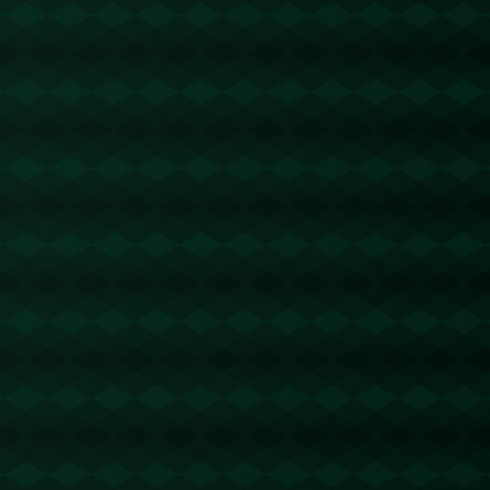
班**導致無法參與重要賽事，再次被球隊罰停兩場比賽，此