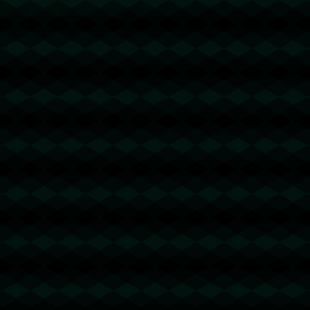
家指出，巴洛特利的職業生涯之所以未能達到巔峰，很大程度
完成了職業態度的轉變，並成為球隊不可或缺的核心。
*，則讓人不得不反思他的職業態度。職業球員必須明白，他
未來。
業球員並非普通人，時間管理、行為約束等都應有明確的規
免不必要的內部矛盾。部分專家建議，球隊可以針對球員設
有高度自律，才能在競技場上贏得長久的尊重與成功。