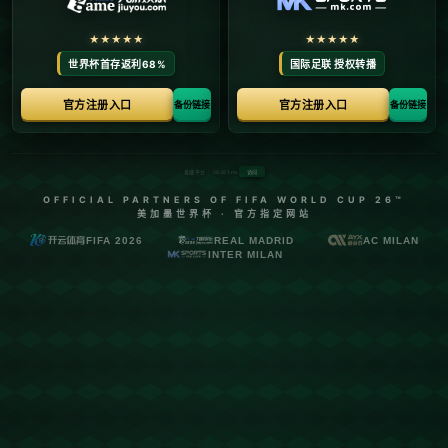
栏目：必威官方网站手机
发布时间：2026-02-09
**前言：** *近日，篮球迷们引颈期盼的消息终于落地：男篮最强锋
线即将回国。这一动向不仅令国内球迷欢欣鼓舞，也引发了CBA各大
俱乐部的密切关注，尤其是联赛劲旅广东队。*广东队能否用“重金”
抢下这位锋线球员，成为了本赛季初最受瞩目的悬念之一。让我们一
起探讨这一焦点事件背后的意义，以及可能带来的影响。
**主题：** 男篮最强锋线回国，广东队争夺战一触即发
**强力锋线的兴起与回归**
这位**“男篮最强锋线”**之所以备受瞩目，与他的国际赛事经历密不
可分。此前，他在海外联赛的表现让人印象深刻，攻防两端的实力已
无需赘述。他不但在场上展现出了非凡的个人能力，更凭借对比赛节
奏的精准把控，多次为球队逆转局势，是不可多得的全能型球员。他
的回归，不仅是个人职业生涯的新篇章，也将为国家队和CBA联赛带
来新气象。