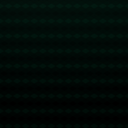
**历史经典案例**
回顾CBA历史，明星球员的归国历来会引发一场争夺战。例如，数年
前某著名前锋的回归便曾引领联赛风潮，并最终帮助签约球队取得了
傲人的佳绩。不仅在赛场上带动了队友的积极性，同时也成为了联赛
观众瞩目的焦点。而此次最强锋线 球员的回国，或许能再度重演这
一剧本，为国内篮球市场增添新的活力。