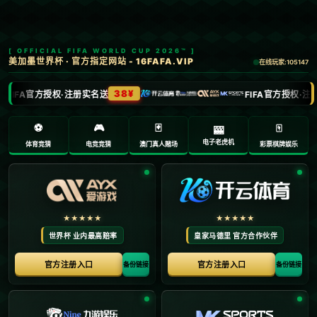
终于来了！男篮最强锋线确认回国，或被广东队
“重金”抢走？.